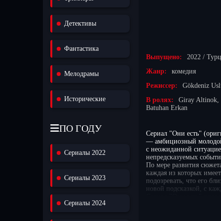
Детективы
Фантастика
Выпущено:
2022 / Тур
Жанр:
комедия
Мелодрамы
Режиссер:
Gökdeniz Usl
Исторические
В ролях:
Giray Altinok
Batuhan Erkan
ПО ГОДУ
Сериал "Они есть" (ориг
— амбициозный молодой ч
с неожиданной ситуацией
Сериалы 2022
непредсказуемых событи
По мере развития сюжет
каждая из которых имеет
Сериалы 2023
подозревать, что его бл
новой подсказкой, с каж
Сериал "Они есть" предл
Сериалы 2024
каждое решение может п
незабываемой и полной
Для любителей турецкого