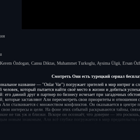
ция
u
, Kerem Özdogan, Cansu Diktas, Muhammet Turkoglu, Aysima Ülgü, Ersan Özh
Смотреть Они есть турецкий сериал беспла
инальное название — "Onlar Var") погружает зрителей в мир интриг и 
еловек, который пытается найти своё место в жизни и добиться успеха в
: его давний друг и партнер по бизнесу исчезает при загадочных обстоя
й, которые заставляют Али пересмотреть свои приоритеты и отношения
а Али сталкивается с множеством конфликтов. Он оказывается в центре
 свои интересы и цели. На фоне этих событий раскрываются тайны, связ
изкие не так уж и близки. Вскоре он осознаёт, что доверие — это роскош
дым новым знакомым, Али всё глубже погружается в мир предательства 
агает зрителям захватывающее путешествие по лабиринту человеческих 
ривести к непредсказуемым последствиям. Интригующий сюжет и динам
 неожиданных поворотов.
 кинематографа предлагаем смотреть Они есть турецкий сериал на русско