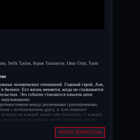
im, Sefik Taylan, Бурак Топалоглу, Onur Ümit, Yasin
тно
сложных человеческих отношений. Главный герой, Али,
 бизнесе. Его жизнь меняется, когда он сталкивается
тельствах. Это событие становится началом цепи
 с окружающими.
 противостояния между различными группировками,
анные с исчезновением друга, и Али начинает
ь, которую не каждый может себе позволить. С каждой
и лжи, где каждая ошибка может стоить ему жизни.
отношений, где каждый шаг требует осторожности, а
ичное развитие событий делают эту историю
ЧИТАТЬ ПОЛНОСТЬЮ
м языке, который доступен для всех бесплатно и в