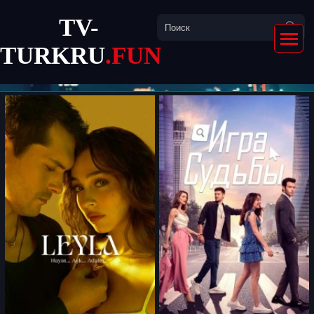
TV-
TURKRU
.FUN