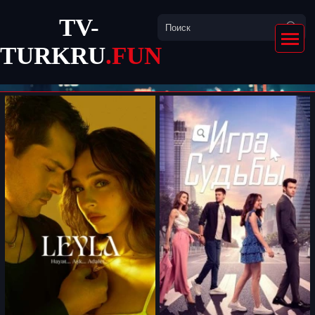
TV-
TURKRU
.FUN