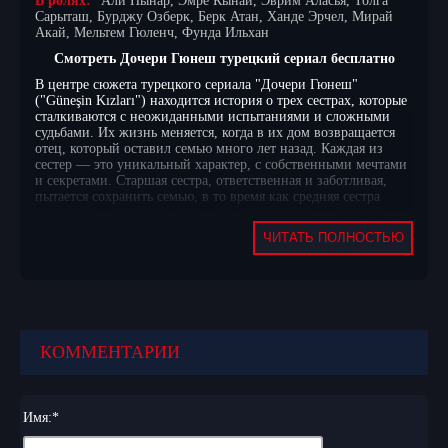
В ролях:
Али Пынар, Эмре Кынай, Эврим Аласья, Толга
Сарыташ, Бурджу Озберк, Берк Атан, Ханде Эрчел, Мирай
Акай, Мельтем Гюленч, Фунда Ильхан
Смотреть Дочери Гюнеш турецкий сериал бесплатно
В центре сюжета турецкого сериала "Дочери Гюнеш"
("Güneşin Kızları") находится история о трех сестрах, которые
сталкиваются с неожиданными испытаниями и сложными
судьбами. Их жизнь меняется, когда в их дом возвращается
отец, который оставил семью много лет назад. Каждая из
сестер — это уникальный характер, с собственными мечтами
и секретами. Старшая сестра, ответственная и заботливая,
пытается сохранить семью, в то время как средняя сестра
стремится к независимости и самовыражению, а младшая,
наивная и доверчивая, попадает в мир, полный опасностей и
ЧИТАТЬ ПОЛНОСТЬЮ
неожиданностей.
С возвращением отца в их жизни начинают всплывать давно
скрытые тайны, которые угрожают разрушить хрупкое
единство семьи. Конфликты между сестрами обостряются,
когда каждая из них начинает делать выбор, который влияет
не только на их отношения, но и на их будущее.
Вдохновляясь своей историей, героини пытаются справиться
КОММЕНТАРИИ
с внутренними демонами и внешними вызовами, которые
ставят под сомнение их связи и преданность друг другу.
Сюжет переплетает в себе элементы драмы и напряжения,
создавая атмосферу, полную неожиданных поворотов и
Имя:
*
эмоциональных моментов.
"Дочери Гюнеш" подарят зрителю возможность погрузиться