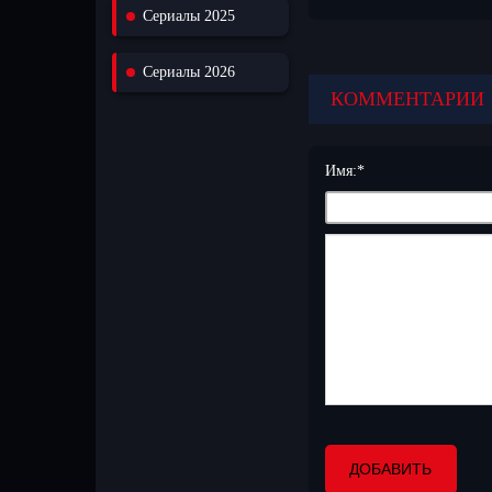
Сериалы 2025
Для любителей турецкого
хорошем качестве. Все с
сюжетом и яркими героя
зрителями! Новые серии 
Сериалы 2026
Присоединяйтесь к милли
КОММЕНТАРИИ
Имя:
*
ДОБАВИТЬ