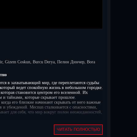
ir, Gizem Coskun, Burcu Derya, Пелин Динчер, Bora
атно
ются в захватывающий мир, где переплетаются судьбы
который ведет спокойную жизнь в небольшом городке.
 которая становится центром его вселенной. Их
м и тайнами, которые скрывает прошлое.
 когда его близкие начинают скрывать от него важные
в и убеждений. Мecnun сталкивается с опасностями,
ывает для себя, что мир вокруг полон неожиданностей,
иктов, когда на горизонте появляются старые враги и
ь внешним вызовам, которые могут изменить его жизнь
ЧИТАТЬ ПОЛНОСТЬЮ
 неожиданным открытиям и эмоциональным