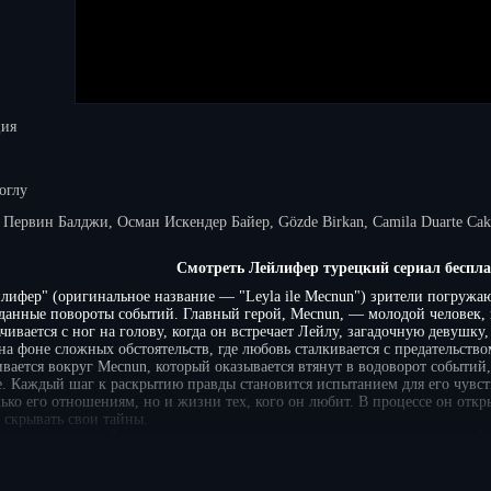
ция
оглу
 Первин Балджи, Осман Искендер Байер, Gözde Birkan, Camila Duarte Cak
Смотреть Лейлифер турецкий сериал беспл
лифер" (оригинальное название — "Leyla ile Mecnun") зрители погружа
анные повороты событий. Главный герой, Мecnun, — молодой человек, 
чивается с ног на голову, когда он встречает Лейлу, загадочную девушку,
а фоне сложных обстоятельств, где любовь сталкивается с предательство
вается вокруг Мecnun, который оказывается втянут в водоворот событий,
е. Каждый шаг к раскрытию правды становится испытанием для его чувст
ько его отношениям, но и жизни тех, кого он любит. В процессе он откр
 скрывать свои тайны.
я о том, как любовь может стать как спасением, так и источником конфл
 предстоит не только разобраться в своих чувствах, но и противостоят
ией зрители становятся свидетелями развития событий, которые ведут к