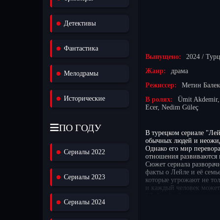
Детективы
Фантастика
Выпущено:
2024 / Тур
Жанр:
драма
Мелодрамы
Режиссер:
Метин Балек
Исторические
В ролях:
Ümit Akdemir,
Ecer, Nedim Güleç
ПО ГОДУ
В турецком сериале "Лей
обычных людей и неожид
Однако его мир перевора
Сериалы 2022
отношения развиваются н
Сюжет сериала разворачи
факты о Лейле и её семь
Сериалы 2023
которые угрожают не тол
и каждый человек может
"Лейлифер" — это истори
Сериалы 2024
новые соперники. Мecnun
навсегда. С каждой сер
переживаниям.