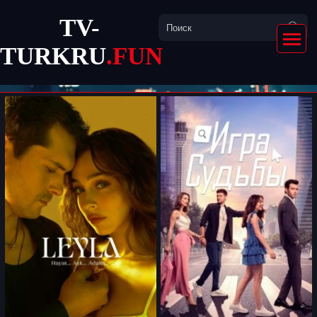
TV-
TURKRU
.FUN