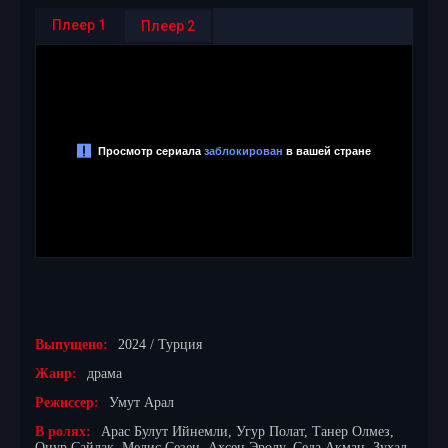
Плеер 1
Плеер 2
Выпущено:
2024 / Турция
Жанр:
драма
Режиссер:
Умут Арал
В ролях:
Арас Булут Ийнемли, Угур Полат, Танер Олмез,
Онур Сайлак, Мелис Сезен, Ахсен Эролу, Седа Акман, Зухал