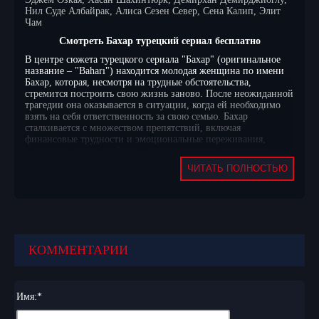
Нил Суде Албайрак, Алиса Сезен Север, Сена Калип, Элит
Чам
Смотреть Бахар турецкий сериал бесплатно
В центре сюжета турецкого сериала "Бахар" (оригинальное
название – "Baharı") находится молодая женщина по имени
Бахар, которая, несмотря на трудные обстоятельства,
стремится построить свою жизнь заново. После неожиданной
трагедии она оказывается в ситуации, когда ей необходимо
взять на себя ответственность за свою семью. Бахар
сталкивается с множеством препятствий, включая
финансовые трудности и эмоциональные переживания,
которые заставляют её пересмотреть свои приоритеты и
взгляды на мир.
ЧИТАТЬ ПОЛНОСТЬЮ
Сюжет разворачивается на фоне сложных отношений с
близкими, которые хранят свои тайны и секреты. Бахар
пытается разобраться в запутанных связях, которые связывают
её с родными и друзьями. Каждое новое открытие ставит её
перед выбором, который может изменить её жизнь.
Конфликты между персонажами нарастают, и Бахар
КОММЕНТАРИИ
оказывается в центре интриг, где каждый шаг может
привести к неожиданным последствиям. В процессе поиска
своего места в жизни она открывает не только скрытые
аспекты окружающих, но и глубинные уголки своей души.
Имя:
*
"Бахар" погружает зрителя в мир, полный напряженных