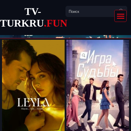
TV-
TURKRU
.FUN