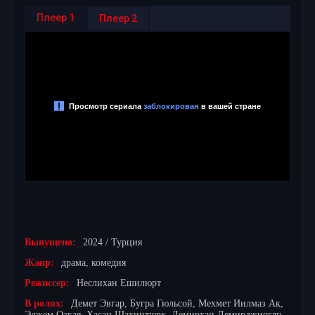
Плеер 1
Плеер 2
Выпущено:
2024 / Турция
Жанр:
драма, комедия
Режиссер:
Неслихан Ешилюрт
В ролях:
Демет Эвгар, Бугра Гюльсой, Мехмет Иилмаз Ак,
Эджем Озкая, Хасан Шахинтюрк, Демирхан Демирджиоглу,