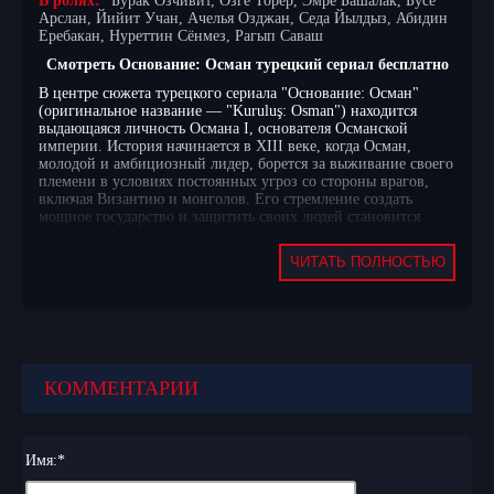
В ролях:
Бурак Озчивит, Озге Торер, Эмре Башалак, Бусе
Арслан, Йийит Учан, Ачелья Озджан, Седа Йылдыз, Абидин
Еребакан, Нуреттин Сёнмез, Рагып Саваш
Смотреть Основание: Осман турецкий сериал бесплатно
В центре сюжета турецкого сериала "Основание: Осман"
(оригинальное название — "Kuruluş: Osman") находится
выдающаяся личность Османа I, основателя Османской
империи. История начинается в XIII веке, когда Осман,
молодой и амбициозный лидер, борется за выживание своего
племени в условиях постоянных угроз со стороны врагов,
включая Византию и монголов. Его стремление создать
мощное государство и защитить своих людей становится
движущей силой сюжета, который погружает зрителей в
сложные интриги и политические маневры того времени.
ЧИТАТЬ ПОЛНОСТЬЮ
На протяжении сериала Осман сталкивается с различными
конфликтами, которые угрожают его мечтам. Он должен
справляться с предательством среди своих собственных
людей, а также с внешними врагами, которые стремятся
подорвать его власть. Тайны, окружающие его семью и
прошлое, становятся важными элементами, которые влияют
КОММЕНТАРИИ
на его решения и поступки. В поисках союзников Осман
открывает для себя новые горизонты и сталкивается с
моральными дилеммами, которые ставят под сомнение его
идеалы. Сериал обещает захватывающие повороты сюжета и
Имя:
*
глубокое погружение в исторические события, которые
сформировали судьбу целой нации. Для любителей турецкого