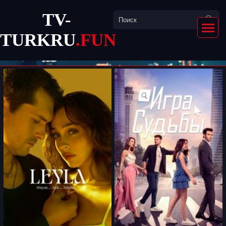
TV-
TURKRU
.FUN