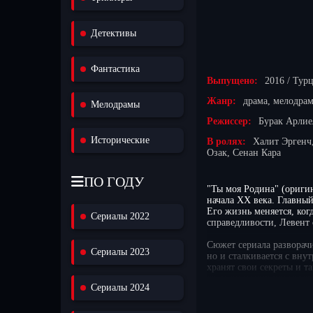
Детективы
Фантастика
Выпущено:
2016 / Тур
Жанр:
драма, мелодрам
Мелодрамы
Режиссер:
Бурак Арлие
Исторические
В ролях:
Халит Эргенч
Озак, Сенан Кара
ПО ГОДУ
"Ты моя Родина" (оригин
начала XX века. Главны
Его жизнь меняется, ко
Сериалы 2022
справедливости, Левент
Сюжет сериала разворачи
Сериалы 2023
но и сталкивается с вну
хранят свои секреты и т
драматических поворотов
Сериалы 2024
стойкости и поисках св
предлагаем смотреть Ты 
можно смотреть без рег