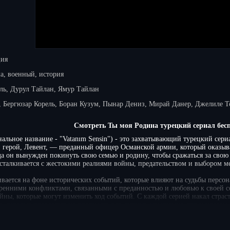
ция
а, военный, история
ль, Дурул Тайлан, Ямур Тайлан
, Бергюзар Корель, Боран Кузум, Пынар Дениз, Мирай Данер, Джелиле Т
Смотреть Ты моя Родина турецкий сериал бес
альное название - "Vatanım Sensin") - это захватывающий турецкий сери
й герой, Левент, — преданный офицер Османской армии, который оказыва
гда он вынужден покинуть свою семью и родину, чтобы сражаться за сво
 сталкивается с жестокими реалиями войны, предательством и выбором 
вается на фоне исторических событий, которые влияют на судьбы персон
тренними конфликтами, связанными с преданностью и любовью к своей се
айны, которые могут изменить ход событий. С каждой серией накал страст
, которые проверяют на прочность как личные отношения, так и идеалы г
оего места в мире, наполненная неожиданными открытиями и сложными 
моя Родина турецкий сериал на русском языке, который доступен для все
истрации на Tv-Turkru.fun в отличном качестве HD. Наслаждайтесь зах