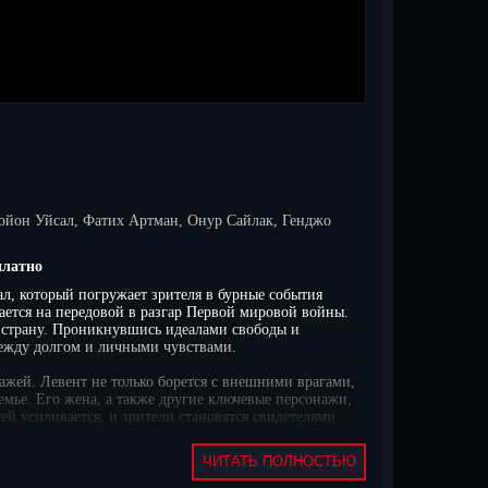
ойон Уйсал, Фатих Артман, Онур Сайлак, Генджо
платно
ал, который погружает зрителя в бурные события
ется на передовой в разгар Первой мировой войны.
ю страну. Проникнувшись идеалами свободы и
между долгом и личными чувствами.
ажей. Левент не только борется с внешними врагами,
мье. Его жена, а также другие ключевые персонажи,
ей усиливается, и зрители становятся свидетелями
ероев. "Ты моя Родина" - это история о борьбе,
выборами. Для любителей турецкого кинематографа
ЧИТАТЬ ПОЛНОСТЬЮ
х бесплатно и в хорошем качестве. Все серии подряд
ватывающим сюжетом и яркими героями турецкого