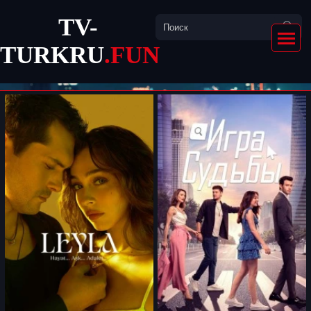
TV-
TURKRU
.FUN