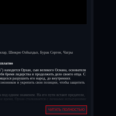
лар, Шюкрю Озйылдыз, Бурак Серген, Чагры
сплатно
") находится Орхан, сын великого Османа, основателя
бя бремя лидерства и продолжить дело своего отца. С
мящихся разрушить его народ, до внутренних
 союзников и укрепить свои позиции, чтобы защитить
а под одним знаменем. На его пути встают предатели,
 же время, Орхан сталкивается с личными испытаниями:
, несмотря на предательство. Сериал погружает
оносным.
ЧИТАТЬ ПОЛНОСТЬЮ
 глубокими персонажами, каждый из которых имеет