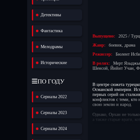
Детективы
Фантастика
Выпущено:
2025 / Тур
Жанр:
боевик, драма
Мелодрамы
Режиссер:
Бюлент Исб
Исторические
В ролях:
Мерт Языджыо
Шенсой, Йийит Учан, Ф
ПО ГОДУ
В центре сюжета турецко
Османской империи. Исто
первых серий он сталкив
Сериалы 2022
конфликтов с теми, кто 
свою землю и народ.
Сериалы 2023
Однако, Орхан не только
а также старые враги, к
его отношения с близким
Сериалы 2024
зрителей в мир, полный
"Основание: Орхан" пре