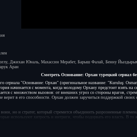
ция
илен
глу, Джихан Юналь, Махассин Мерабет, Барыш Фалай, Бенну Йылдырым
арук Аран
Смотреть Основание: Орхан турецкий сериал бе
го сериала "Основание: Орхан" (оригинальное название: "Kuruluş: Osman
рия начинается с момента, когда молодому Орхану предстоит взять на се
ается с множеством вызовов: от внешних угроз со стороны врагов, стре
не верит в его способности. Орхан должен заручиться поддержкой своих
 воин, но и стратег, который стремится объединить разрозненные племен
оторые используют хитрость и интриги, чтобы подорвать его власть. В то
и и соратниками ставятся под сомнение, и он должен научиться доверять
 тайн, где каждый шаг может стать решающим, а каждый выбор — судьб
длагает захватывающий сюжет, насыщенный историческими событиями и