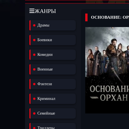
ЖАНРЫ
ОСНОВАНИЕ: ОР
Драмы
Боевики
Комедии
Военные
Фэнтези
Криминал
Семейные
Триллеры